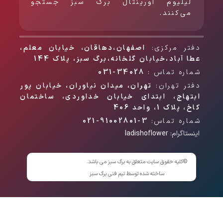
لیلیوم اورینتال برگ سبز جستجو
می‌کنند.
دفتر مرکزی:
اصفهان،دهاقان، خیابان معلم،
عطا آباد،خیابان گلخانه،برگ سبز، پلاک 144
شماره تماس :
34028-031
دفتر تهران:
تهران، میدان نیاوران، خیابان پور
ابتهاج، ابتدای خیابان خداوردی، ساختمان
کاخ، پلاک 1، واحد 406
شماره تماس:
3-91002801-021
اینستاگرام:
ladishoflower
©
کلیه حقوق سایت متعلق به برگ سبز می باشد.
ساخته شده توسط تیم فنی برگ سبز