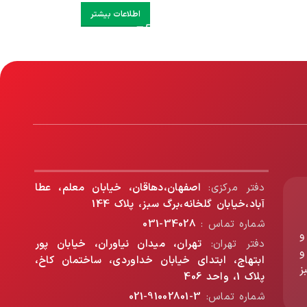
اطلاعات بیشتر
دفتر مرکزی:
اصفهان،دهاقان، خیابان معلم، عطا
آباد،خیابان گلخانه،برگ سبز، پلاک 144
شماره تماس :
34028-031
و
دفتر تهران:
تهران، میدان نیاوران، خیابان پور
و
ابتهاج، ابتدای خیابان خداوردی، ساختمان کاخ،
ز
پلاک 1، واحد 406
شماره تماس:
3-91002801-021