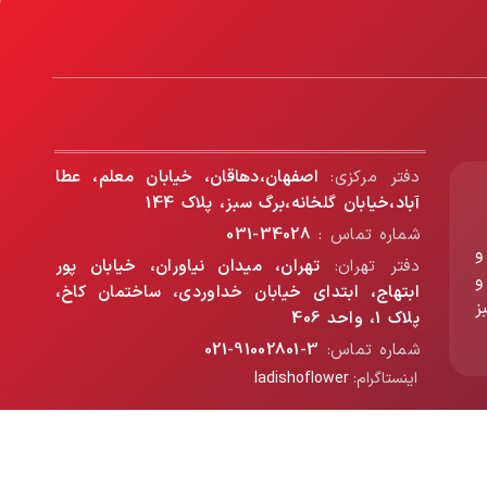
دفتر مرکزی:
اصفهان،دهاقان، خیابان معلم، عطا
آباد،خیابان گلخانه،برگ سبز، پلاک 144
شماره تماس :
34028-031
و
دفتر تهران:
تهران، میدان نیاوران، خیابان پور
و
ابتهاج، ابتدای خیابان خداوردی، ساختمان کاخ،
ز
پلاک 1، واحد 406
شماره تماس:
3-91002801-021
اینستاگرام:
ladishoflower
ساخته شده توسط تیم فنی برگ سبز