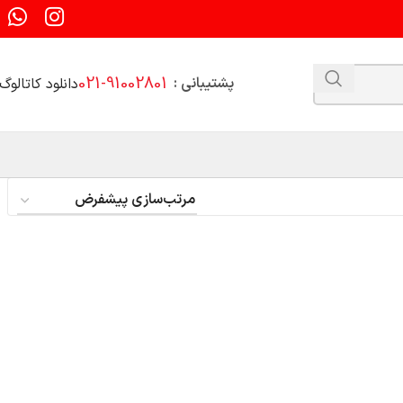
021-91002801
پشتیبانی :
دانلود کاتالوگ