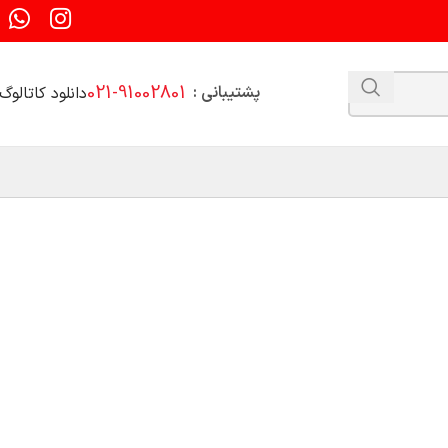
021-91002801
پشتیبانی :
دانلود کاتالوگ