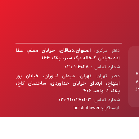
دفتر مرکزی:
اصفهان،دهاقان، خیابان معلم، عطا
آباد،خیابان گلخانه،برگ سبز، پلاک 144
شماره تماس :
34028-031
و
دفتر تهران:
تهران، میدان نیاوران، خیابان پور
و
ابتهاج، ابتدای خیابان خداوردی، ساختمان کاخ،
ز
پلاک 1، واحد 406
شماره تماس:
3-91002801-021
اینستاگرام:
ladishoflower
ساخته شده توسط تیم فنی برگ سبز