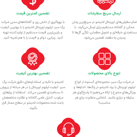
ارسال سریع سفارشات
تضمین کمترین قیمت
تمام سفارش‌های اورینتال لادیشو در سریع‌ترین زمان
با بهره‌گیری از دانش روز و گلخانه‌های مدرن شرکت
ممکن از گلخانه مستقیم برای ارسال می‌گردد. با
برگ سبز، لیلیوم اورینتال لادیشو را با بهترین کیفیت
بسته‌بندی حرفه‌ای و تحویل مطمئن، تازگی گل‌ها تا
و پایین‌ترین قیمت مستقیم از تولیدکننده تهیه
رسیدن به مقصد تضمین می‌شود.
کنید. زیبایی، دوام و قیمت را با هم تجربه کنید.
تنوع بالای محصولات
تضمین بهترین کیفیت
در شرکت برگ سبز، مجموعه‌ای گسترده از انواع
لادیشو با تکیه بر استانداردهای دقیق شرکت برگ
لیلیوم اورینتال با برند لادیشو در رنگ‌ها، اندازه‌ها و
سبز، کیفیت لیلیوم اورینتال را در هر مرحله از پرورش
ویژگی‌های متنوع را ارائه می‌دهیم تا پاسخ‌گوی هر
تا بسته‌بندی تضمین می‌کند. استفاده از پیازهای
سلیقه و نیازی باشید. انتخابی متفاوت برای هر
مرغوب، کنترل علمی گلخانه و نظارت متخصصان
مناسبت!
باعث شده محصولات لادیشو در سطح ممتاز قرار
بگیرند.