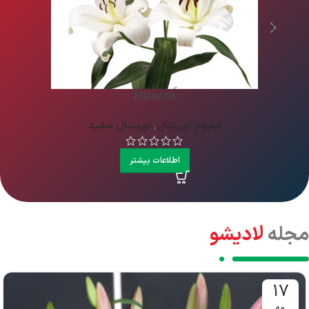
Miracoli
لیلیوم اورینتال
,
اورینتال سفید
اطلاعات بیشتر
مجله
لادیشو
17
مه