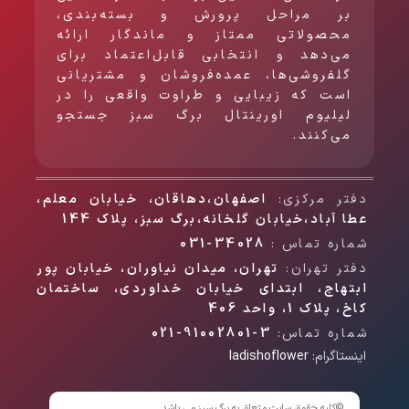
بر مراحل پرورش و بسته‌بندی،
محصولاتی ممتاز و ماندگار ارائه
می‌دهد و انتخابی قابل‌اعتماد برای
گلفروشی‌ها، عمده‌فروشان و مشتریانی
است که زیبایی و طراوت واقعی را در
لیلیوم اورینتال برگ سبز جستجو
می‌کنند.
دفتر مرکزی:
اصفهان،دهاقان، خیابان معلم،
عطا آباد،خیابان گلخانه،برگ سبز، پلاک 144
شماره تماس :
34028-031
دفتر تهران:
تهران، میدان نیاوران، خیابان پور
ابتهاج، ابتدای خیابان خداوردی، ساختمان
کاخ، پلاک 1، واحد 406
شماره تماس:
3-91002801-021
اینستاگرام:
ladishoflower
©
کلیه حقوق سایت متعلق به برگ سبز می باشد.